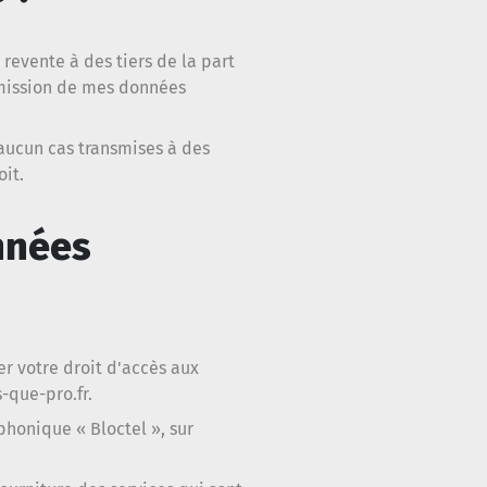
evente à des tiers de la part
smission de mes données
aucun cas transmises à des
oit.
nnées
er votre droit d'accès aux
que-pro.fr
.
phonique « Bloctel », sur